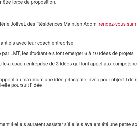
ur être force de proposition.
alérie Jolivet, des Résidences Maintien Adom,
rendez-vous sur n
iant·e·s avec leur coach entreprise
par LMT, les étudiant·e·s font émerger 6 à 10 idées de projets
 le·a coach entreprise de 3 idées qui font appel aux compétence
eloppent au maximum une idée principale, avec pour objectif de 
·elle poursuit l’idée
l·elle·s auraient assister s’il·elle·s avaient été une petite so