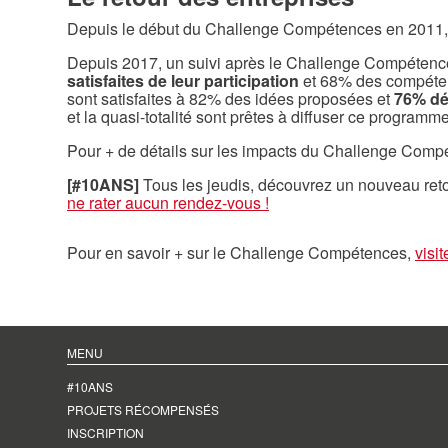
Depuis le début du Challenge Compétences en 2011, 150
Depuis 2017, un suivi après le Challenge Compétence
satisfaites de leur participation
et 68% des compétenc
sont satisfaites à 82% des idées proposées et
76% déc
et la quasi-totalité sont prêtes à diffuser ce programm
Pour + de détails sur les impacts du Challenge Compéte
[#10ANS]
Tous les jeudis, découvrez un nouveau ret
ne rater aucun rendez-vous !
Pour en savoir + sur le Challenge Compétences,
visit
MENU
#10ANS
PROJETS RÉCOMPENSÉS
INSCRIPTION