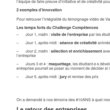
l’équipe de faire preuve d’initiative et de créativité po
2 exemples d’innovation
Pour retrouver l’intégralité du témoignage vidéo de V
Les temps forts du Challenge Compétences
– Jour 1, matin :
visite de l’entreprise
par les étud
– Jour 1, après-midi :
séance de créativité
animée 
– Jour 2, matin :
sélection et enrichissement
avec
l’entreprise
– Jours 3 et 4 :
maquettage
, les étudiant·e·s dév
entreprise pourrait se poser au moment de décider si il
– Jour 5, après-midi :
jury
et remise des prix
On a demandé à nos témoins des #10ANS à quel moment i
Le retour des entreprises