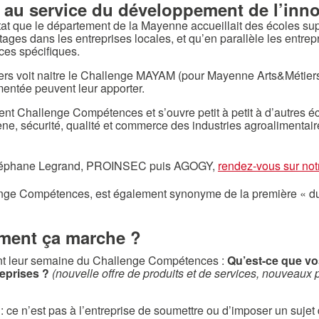
es au service du développement de l’inn
 que le département de la Mayenne accueillait des écoles supér
stages dans les entreprises locales, et qu’en parallèle les entre
ces spécifiques.
tiers voit naitre le Challenge MAYAM (pour Mayenne Arts&Métiers
gmentée peuvent leur apporter.
ent Challenge Compétences et s’ouvre petit à petit à d’autres é
giène, sécurité, qualité et commerce des industries agroaliment
de Stéphane Legrand, PROINSEC puis AGOGY,
rendez-vous sur not
nge Compétences, est également synonyme de la première « du
ment ça marche ?
ant leur semaine du Challenge Compétences :
Qu’est-ce que vo
eprises ?
(nouvelle offre de produits et de services, nouveaux 
: ce n’est pas à l’entreprise de soumettre ou d’imposer un sujet