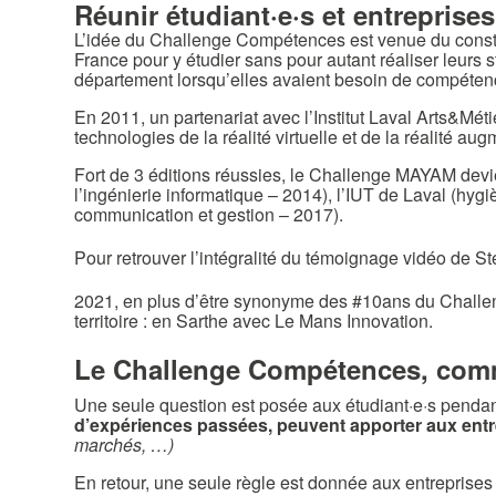
Réunir étudiant·e·s et entrepris
L’idée du Challenge Compétences est venue du constat
France pour y étudier sans pour autant réaliser leurs 
département lorsqu’elles avaient besoin de compéten
En 2011, un partenariat avec l’Institut Laval Arts&Mé
technologies de la réalité virtuelle et de la réalité au
Fort de 3 éditions réussies, le Challenge MAYAM devi
l’ingénierie informatique – 2014), l’IUT de Laval (hy
communication et gestion – 2017).
Pour retrouver l’intégralité du témoignage vidéo 
2021, en plus d’être synonyme des #10ans du Challe
territoire : en Sarthe avec Le Mans Innovation.
Le Challenge Compétences, com
Une seule question est posée aux étudiant·e·s pend
d’expériences passées, peuvent apporter aux entr
marchés, …)
En retour, une seule règle est donnée aux entreprises 