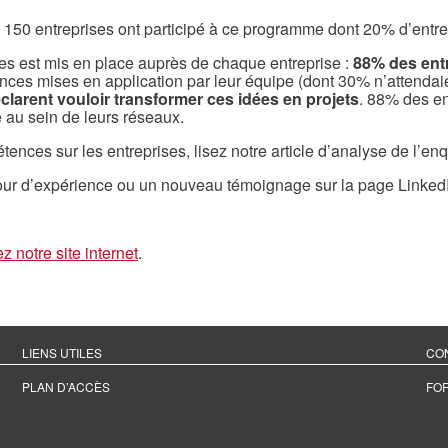
 entreprises ont participé à ce programme dont 20% d’entre elle
s est mis en place auprès de chaque entreprise :
88% des entr
es mises en application par leur équipe (dont 30% n’attendaient
larent vouloir transformer ces idées en projets
. 88% des e
e au sein de leurs réseaux.
nces sur les entreprises, lisez notre article d’analyse de l’en
our d’expérience ou un nouveau témoignage sur la page Linke
ez notre site internet
.
LIENS UTILES
CO
PLAN D’ACCÈS
FO