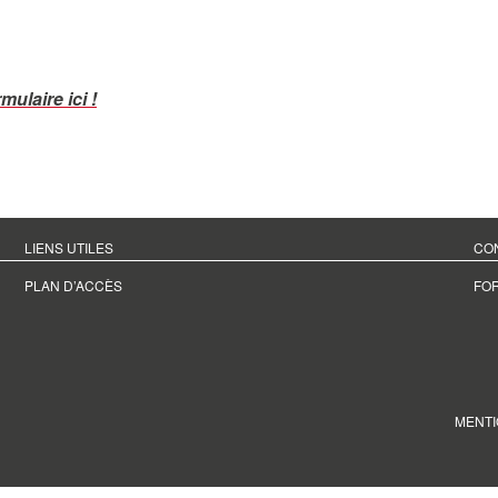
mulaire ici !
LIENS UTILES
CO
PLAN D’ACCÈS
FO
MENTI