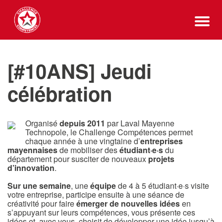
[#10ANS] Jeudi
célébration
Organisé
depuis 2011
par Laval Mayenne
Technopole, le Challenge Compétences permet
chaque année à une vingtaine d’
entreprises
mayennaises
de mobiliser des
étudiant·e·s
du
département pour susciter de nouveaux
projets
d’innovation
.
Sur une semaine
, une
équipe
de 4 à 5 étudiant·e·s visite
votre entreprise, participe ensuite à une séance de
créativité pour faire
émerger de nouvelles idées
en
s’appuyant sur leurs compétences, vous présente ces
idées et, avec vous, choisit de développer une idée jusqu’à