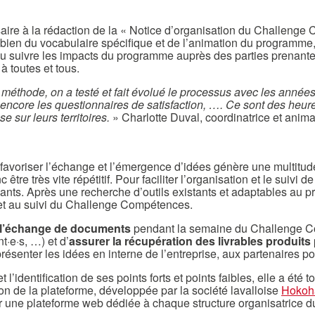
saire à la rédaction de la « Notice d’organisation du Challeng
i bien du vocabulaire spécifique et de l’animation du programme
ou suivre les impacts du programme auprès des parties prenante
 toutes et tous.
thode, on a testé et fait évolué le processus avec les années p
 encore les questionnaires de satisfaction, …. Ce sont des heur
 sur leurs territoires.
» Charlotte Duval, coordinatrice et an
voriser l’échange et l’émergence d’idées génère une multitud
 être très vite répétitif. Pour faciliter l’organisation et le su
mants. Après une recherche d’outils existants et adaptables au 
et au suivi du Challenge Compétences.
er l’échange de documents
pendant la semaine du Challenge Co
t·e·s, …) et d’
assurer la récupération des livrables produits 
 présenter les idées en interne de l’entreprise, aux partenaires po
’identification de ses points forts et points faibles, elle a été
on de la plateforme, développée par la société lavalloise
Hokoh
éer une plateforme web dédiée à chaque structure organisatric