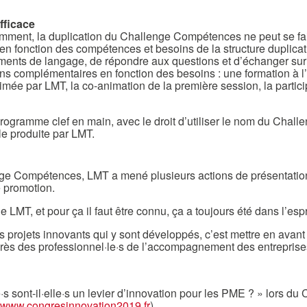
fficace
demment, la duplication du Challenge Compétences ne peut se fa
en fonction des compétences et besoins de la structure duplicatr
ents de langage, de répondre aux questions et d’échanger sur 
ns complémentaires en fonction des besoins : une formation à 
imée par LMT, la co-animation de la première session, la parti
programme clef en main, avec le droit d’utiliser le nom du Chal
le produite par LMT.
llenge Compétences, LMT a mené plusieurs actions de présentati
e promotion.
LMT, et pour ça il faut être connu, ça a toujours été dans l’espri
 projets innovants qui y sont développés, c’est mettre en avant l
près des professionnel·le·s de l’accompagnement des entreprise
s sont-il·elle·s un levier d’innovation pour les PME ? » lors d
www.congresinnovation2019.fr
).