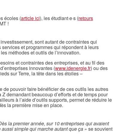
s écoles (
article ici
), les étudiant·e·s (
retours
LMT !
 investissement, sont autant de contraintes qui
 services et programmes qui répondent à leurs
les méthodes et outils de l’innovation.
oins et contraintes des entreprises, et au fil des
d’entreprises innovantes (
www.idenergie.fr
) ou des
s sur Terre, la tête dans les étoiles –
e pouvoir faire bénéficier de ces outils les autres
à Z demandant beaucoup d’efforts et de temps pour
ailleurs à l’aide d’outils supports, permet de réduire le
 dès la première mise en place.
Dès la premier année, sur 10 entreprises qui avaient
mme aussi simple qui marche autant que ça »
se souvient