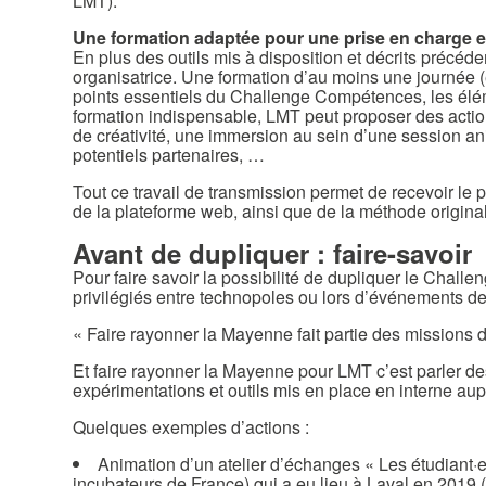
LMT).
Une formation adaptée pour une prise en charge e
En plus des outils mis à disposition et décrits précé
organisatrice. Une formation d’au moins une journée (
points essentiels du Challenge Compétences, les élém
formation indispensable, LMT peut proposer des actio
de créativité, une immersion au sein d’une session an
potentiels partenaires, …
Tout ce travail de transmission permet de recevoir le 
de la plateforme web, ainsi que de la méthode origina
Avant de dupliquer : faire-savoir
Pour faire savoir la possibilité de dupliquer le Cha
privilégiés entre technopoles ou lors d’événements d
« Faire rayonner la Mayenne fait partie des missions de 
Et faire rayonner la Mayenne pour LMT c’est parler des
expérimentations et outils mis en place en interne au
Quelques exemples d’actions :
Animation d’un atelier d’échanges « Les étudiant·e·
incubateurs de France) qui a eu lieu à Laval en 2019 (