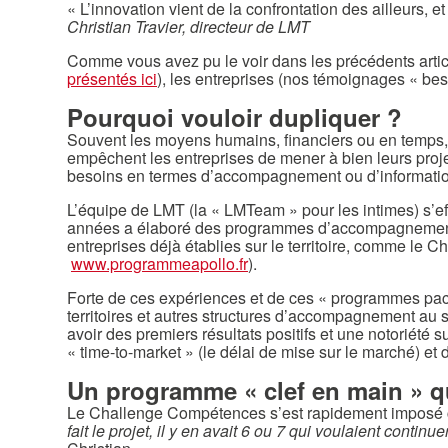
« L’innovation vient de la confrontation des ailleurs, et
Christian Travier, directeur de LMT
Comme vous avez pu le voir dans les précédents articl
présentés ici
), les entreprises (nos témoignages « bes
Pourquoi vouloir dupliquer ?
Souvent les moyens humains, financiers ou en temps, la
empêchent les entreprises de mener à bien leurs pro
besoins en termes d’accompagnement ou d’informations, 
L’équipe de LMT (la « LMTeam » pour les intimes) s’eff
années a élaboré des programmes d’accompagnement à 
entreprises déjà établies sur le territoire, comme le
www.programmeapollo.fr
).
Forte de ces expériences et de ces « programmes packa
territoires et autres structures d’accompagnement au
avoir des premiers résultats positifs et une notoriété su
« time-to-market » (le délai de mise sur le marché) et
Un programme « clef en main » qu
Le Challenge Compétences s’est rapidement imposé c
fait le projet, il y en avait 6 ou 7 qui voulaient con