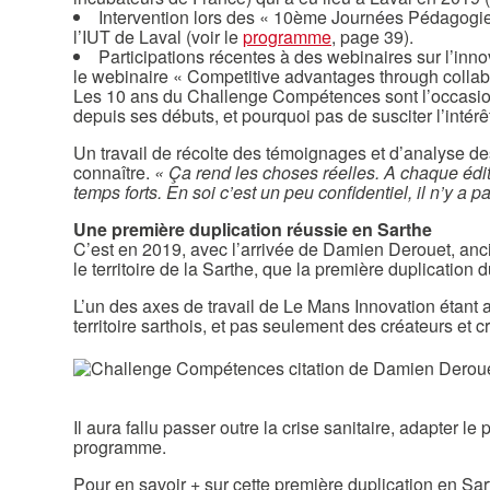
Intervention lors des « 10ème Journées Pédagogie e
l’IUT de Laval (voir le
programme
, page 39).
Participations récentes à des webinaires sur l’inn
le webinaire « Competitive advantages through collab
Les 10 ans du Challenge Compétences sont l’occasio
depuis ses débuts, et pourquoi pas de susciter l’intérêt
Un travail de récolte des témoignages et d’analyse de
connaître.
« Ça rend les choses réelles. A chaque édi
temps forts. En soi c’est un peu confidentiel, il n’y a
Une première duplication réussie en Sarthe
C’est en 2019, avec l’arrivée de Damien Derouet, an
le territoire de la Sarthe, que la première duplicati
L’un des axes de travail de Le Mans Innovation étant
territoire sarthois, et pas seulement des créateurs et
Il aura fallu passer outre la crise sanitaire, adapter 
programme.
Pour en savoir + sur cette première duplication en Sar