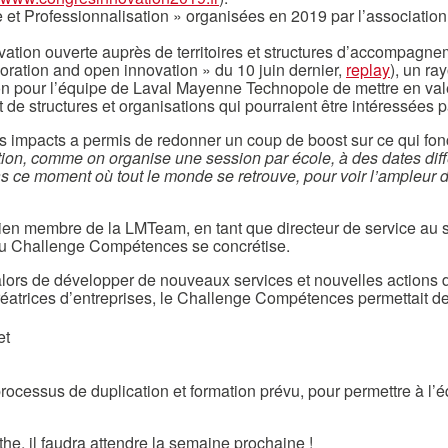
t Professionnalisation » organisées en 2019 par l’association n
ovation ouverte auprès de territoires et structures d’accompagn
oration and open innovation » du 10 juin dernier,
replay
), un r
n pour l’équipe de Laval Mayenne Technopole de mettre en val
 de structures et organisations qui pourraient être intéressées p
s impacts a permis de redonner un coup de boost sur ce qui fonct
tion, comme on organise une session par école, à des dates diff
 pas ce moment où tout le monde se retrouve, pour voir l’ampleur 
cien membre de la LMTeam, en tant que directeur de service au
on du Challenge Compétences se concrétise.
 alors de développer de nouveaux services et nouvelles action
 créatrices d’entreprises, le Challenge Compétences permettait d
le processus de duplication et formation prévu, pour permettre à 
the, il faudra attendre la semaine prochaine !