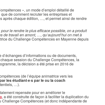
e Compétences », un mode d’emploi détaillé de
, que de comment recruter les entreprises et
s après chaque édition, …, et permet ainsi de rendre
our le rendre le plus efficace possible, on a produit
es de travail en amont, …, qu’aujourd’hui on met à
imatrice du Challenge Compétences en Mayenne depuis
e d’échanges d’informations ou de documents,
ivi de chaque session du Challenge Compétences, la
programme, la décision a été prise en 2016 de
mpétences (de l’équipe animatrice vers les
par les étudiant·e·s par le ou la coach
tentiels, …).
 totalement repensée pour en améliorer le
a
, a été construite de façon à faciliter la duplication du
e du Challenge Compétences (et donc indépendante de