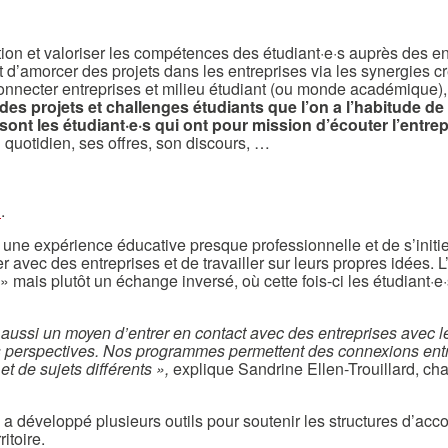
ion et valoriser les compétences des étudiant·e·s auprès des e
 d’amorcer des projets dans les entreprises via les synergies cr
onnecter entreprises et milieu étudiant (ou monde académique)
des projets et challenges étudiants que l’on a l’habitude de
sont les étudiant·e·s qui ont pour mission d’écouter l’entrep
quotidien, ses offres, son discours, …
i
.
s une expérience éducative presque professionnelle et de s’initie
r avec des entreprises et de travailler sur leurs propres idées. L
 » mais plutôt un échange inversé, où cette fois-ci les étudiant
ssi un moyen d’entrer en contact avec des entreprises avec lesq
es perspectives. Nos programmes permettent des connexions ent
et de sujets différents »,
explique Sandrine Ellen-Trouillard, c
 a développé plusieurs outils pour soutenir les structures d’a
itoire.