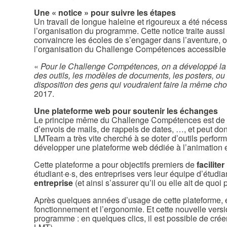
Une « notice » pour suivre les étapes
Un travail de longue haleine et rigoureux a été néces
l’organisation du programme. Cette notice traite auss
convaincre les écoles de s’engager dans l’aventure, 
l’organisation du Challenge Compétences accessible à
«
Pour le Challenge Compétences, on a développé la mé
des outils, les modèles de documents, les posters, ou
disposition des gens qui voudraient faire la même chose
2017.
Une plateforme web pour soutenir les échanges
Le principe même du Challenge Compétences est de fa
d’envois de mails, de rappels de dates, …, et peut donc
LMTeam a très vite cherché à se doter d’outils perfor
développer une plateforme web dédiée à l’animation 
Cette plateforme a pour objectifs premiers de
facilit
étudiant·e·s, des entreprises vers leur équipe d’étudian
entreprise
(et ainsi s’assurer qu’il ou elle ait de quoi
Après quelques années d’usage de cette plateforme, et l
fonctionnement et l’ergonomie. Et cette nouvelle versi
programme : en quelques clics, il est possible de cr