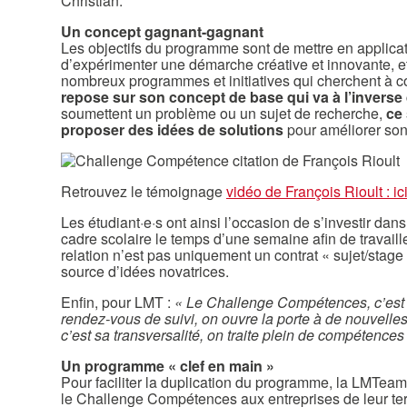
Christian.
Un concept gagnant-gagnant
Les objectifs du programme sont de mettre en applicat
d’expérimenter une démarche créative et innovante, et
nombreux programmes et initiatives qui cherchent à c
repose sur son concept de base qui va à l’inverse 
soumettent un problème ou un sujet de recherche,
ce 
proposer des idées de solutions
pour améliorer son 
Retrouvez le témoignage
vidéo de François Rioult : ic
Les étudiant·e·s ont ainsi l’occasion de s’investir dan
cadre scolaire le temps d’une semaine afin de travaille
relation n’est pas uniquement un contrat « sujet/stage
source d’idées novatrices.
Enfin, pour LMT :
« Le Challenge Compétences, c’est au
rendez-vous de suivi, on ouvre la porte à de nouvell
c’est sa transversalité, on traite plein de compétences 
Un programme « clef en main »
Pour faciliter la duplication du programme, la LMTeam
le Challenge Compétences aux entreprises de leur terr