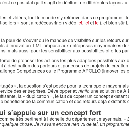
 c’est ce postulat qu’il s’agit de décliner de différentes façons. »
es et vidéos, tout le monde s’y retrouve dans ce programme : le
t-sellers » sont à redécouvrir en vidéo
ici
,
ici
et
ici
), et bien sûr 
 peur de s’ouvrir ou le manque de visibilité sur les retours sur
jets d’innovation. LMT propose aux entreprises mayennaises des
mais aussi pour les sensibiliser aux possibilités offertes par 
orce de proposer les actions les plus adaptées possibles aux bes
destination des porteurs et porteuses de projets de création 
 Challenge Compétences ou le Programme APOLLO (Innover les pied
gés », la question s’est posée pour la technopole mayennaise d
 service des entreprises. Développer
ex nihilo
une solution de A 
ffisante, la « duplication », le fait de copier un concept existant 
 de bénéficier de la communication et des retours déjà existants
i s’appuie sur un concept fort
omme très pertinent à l’échelle du département mayennais.
« 
tinuer quelque chose. Je n’avais encore rien vu de tel, un progra