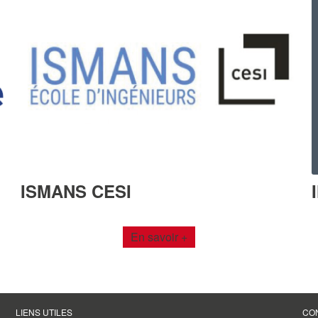
ISMANS CESI
en savoir +
LIENS UTILES
CO