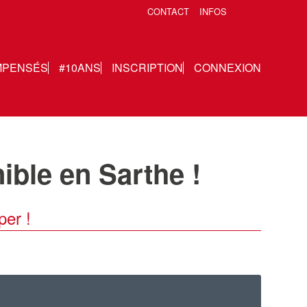
CONTACT
INFOS
MPENSÉS
#10ANS
INSCRIPTION
CONNEXION
ble en Sarthe !
per !