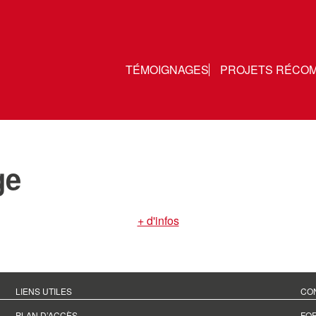
TÉMOIGNAGES
PROJETS RÉCO
ge
+ d'infos
LIENS UTILES
CO
PLAN D’ACCÈS
FO