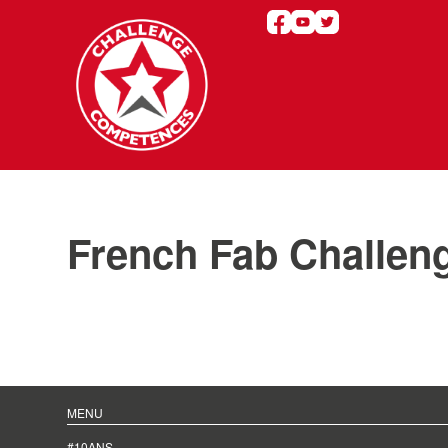
French Fab Challen
MENU
#10ANS